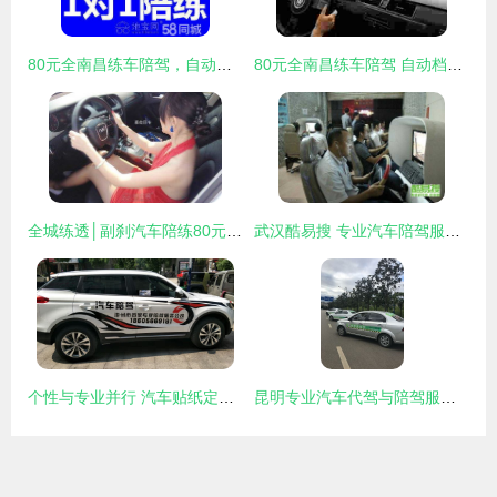
80元全南昌练车陪驾，自动档手动档新手陪练，专业汽车陪驾服务推荐
80元全南昌练车陪驾 自动档与手动档新手陪练汽车副驾服务詳解
全城练透│副刹汽车陪练80元/小时 南昌最新培训火热进行中
武汉酷易搜 专业汽车陪驾服务，助您安全畅行江城
个性与专业并行 汽车贴纸定制与陪驾服务的全方位指南
昆明专业汽车代驾与陪驾服务指南 途安陪驾深度解析