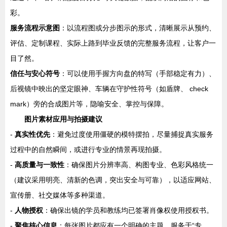
彩。
服务流程示意图
：以流程图或分步图示的形式，清晰展示从预约、
评估、定制课程、实际上路到毕业反馈的完整服务流程，让客户一
目了然。
信任与安心符号
：可以使用手握方向盘的特写（手部稳定有力）、
后视镜中映出的坚定眼神、车辆在守护性符号（如盾牌、 check
mark）旁的合成图片等，隐喻安全、掌控与保障。
图片素材应用与拍摄建议
-
真实性优先
：避免过度使用僵硬的模特摆拍，尽量捕捉真实服务
过程中的自然瞬间，或进行专业的情景再现拍摄。
-
高质量与一致性
：确保图片分辨率高、构图专业、色彩风格统一
（建议采用明亮、清新的色调，突出安全与可靠），以适应网站、
宣传册、社交媒体等多种渠道。
-
人物授权
：确保出镜的学员和教练均已签署肖像权使用授权书。
-
聚焦核心信息
：每张图片都应有一个明确的主题，服务于“专