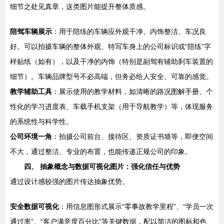
细节之处见真章，这类图片能提升整体质感。
陪驾车辆展示
：用于陪练的车辆应外观干净、内饰整洁、车况良
好。可以拍摄车辆的整体外观、特写车身上的公司标识或“陪练”字
样贴纸（如有），以及干净的内饰（特别是副驾有辅助刹车装置的
细节）。车辆品牌型号不必高端，但务必给人安全、可靠的感觉。
教学辅助工具
：展示使用的教学材料，如清晰的路况图解手册、个
性化的学习进度表、车载手机支架（用于导航教学）等，体现服务
的系统性与科学性。
公司环境一角
：拍摄公司前台、接待区、资质证书墙等，即便空间
不大，通过整洁、专业的布置，也能传递正规公司的印象。
四、 抽象概念与数据可视化图片：强化信任与优势
通过设计感较强的图片传达抽象优势。
安全数据可视化
：用信息图形式展示“零事故教学里程”、“学员一次
通过率”、“客户满意度百分比”等关键数据，配以简洁的图标和色