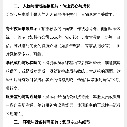
二、 人物与情感连接图片：传递安心与成长
陪驾服务本质上是人与人之间的信任交付，人物素材至关重要。
专业教练形象展示
：拍摄教练的正面或工作状态肖像。他们应着装
统一、整洁（如带有公司Logo的 Polo 衫），表情沉稳、友善、自
信。可以搭配简要的资历介绍（如多年驾龄、零事故记录等），图
片风格需专业、可靠。
学员成功与放松瞬间
：捕捉学员在课程结束后露出轻松、满意笑容
的瞬间，或是成功完成一项驾驶挑战后与教练击掌庆祝的画面。这
些图片能有效引发潜在客户的情感共鸣，传递“从紧张到自信”的积
极转变。
服务签约与沟通场景
：展示在舒适的公司接待处，客服人员或教练
与客户亲切沟通、签订服务协议的场景，体现服务的正式性与流程
的规范性。
三、 环境与设备特写图片：彰显专业与细节