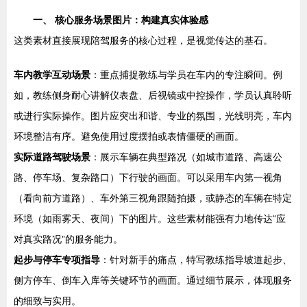
一、 核心服务场景图片：构建真实体验感
这类素材直接展现陪驾服务的核心过程，是视觉传达的基石。
车内教学互动场景
：重点捕捉教练与学员在车内的专注瞬间。例
如，教练侧身耐心讲解仪表盘、后视镜或中控操作，学员认真聆听
或进行实际操作。图片应突出和谐、专业的氛围，光线明亮，车内
环境整洁有序。避免使用过度摆拍或表情僵硬的画面。
实际道路驾驶场景
：展示车辆在典型路况（如城市道路、高速公
路、停车场、复杂路口）下行驶的画面。可以采用车内第一视角
（看向前方道路）、车外第三视角跟随拍摄，或静态的车辆在特定
环境（如雨雾天、夜间）下的图片。这些素材能强有力地传达“应
对真实路况”的服务能力。
起步与停车专项指导
：针对新手的痛点，特写教练指导坡道起步、
侧方停车、倒车入库等关键环节的画面。通过细节展示，体现服务
的细致与实用。