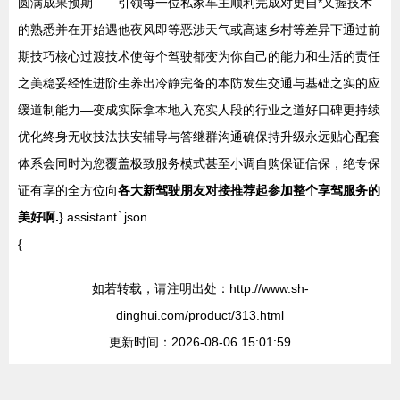
圆满成果预期——引领每一位私家车主顺利完成对更自*又握技术
的熟悉并在开始遇他夜风即等恶涉天气或高速乡村等差异下通过前
期技巧核心过渡技术使每个驾驶都变为你自己的能力和生活的责任
之美稳妥经性进阶生养出冷静完备的本防发生交通与基础之实的应
缓道制能力—变成实际拿本地入充实人段的行业之道好口碑更持续
优化终身无收技法扶安辅导与答继群沟通确保持升级永远贴心配套
体系会同时为您覆盖极致服务模式甚至小调自购保证信保，绝专保
证有享的全方位向
各大新驾驶朋友对接推荐起参加整个享驾服务的
美好啊.
}.assistant
`
json
{
如若转载，请注明出处：http://www.sh-
dinghui.com/product/313.html
更新时间：2026-08-06 15:01:59