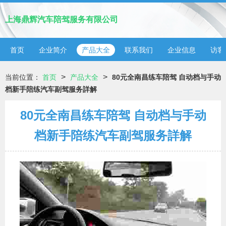
上海鼎辉汽车陪驾服务有限公司
首页
企业简介
产品大全
联系我们
企业信息
访客
>
>
当前位置：
首页
产品大全
80元全南昌练车陪驾 自动档与手动
档新手陪练汽车副驾服务詳解
80元全南昌练车陪驾 自动档与手动
档新手陪练汽车副驾服务詳解