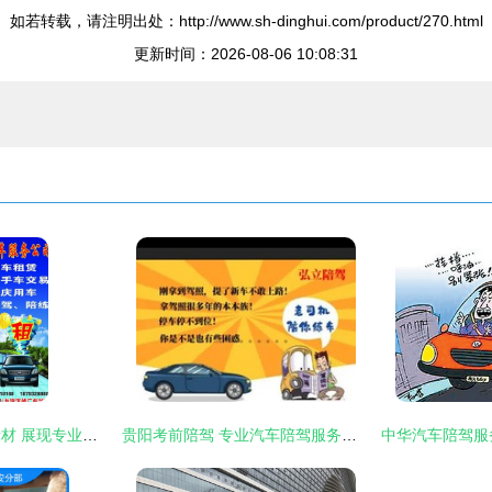
如若转载，请注明出处：http://www.sh-dinghui.com/product/270.html
更新时间：2026-08-06 10:08:31
汽车服务公司图片素材 展现专业与信任的视觉指南
贵阳考前陪驾 专业汽车陪驾服务助您轻松应对驾考