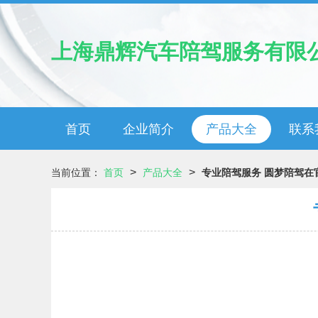
上海鼎辉汽车陪驾服务有限
首页
企业简介
产品大全
联系
>
>
当前位置：
首页
产品大全
专业陪驾服务 圆梦陪驾在