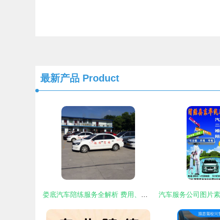
最新产品
Product
娄底汽车陪练服务全解析 费用、选择与优质公司推荐